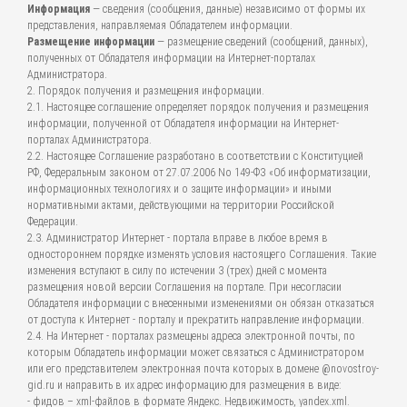
Информация
— сведения (сообщения, данные) независимо от формы их
представления, направляемая Обладателем информации.
Размещение информации
— размещение сведений (сообщений, данных),
полученных от Обладателя информации на Интернет-порталах
Администратора.
2. Порядок получения и размещения информации.
2.1. Настоящее соглашение определяет порядок получения и размещения
информации, полученной от Обладателя информации на Интернет-
порталах Администратора.
2.2. Настоящее Соглашение разработано в соответствии с Конституцией
РФ, Федеральным законом от 27.07.2006 No 149-ФЗ «Об информатизации,
информационных технологиях и о защите информации» и иными
нормативными актами, действующими на территории Российской
Федерации.
2.3. Администратор Интернет - портала вправе в любое время в
одностороннем порядке изменять условия настоящего Соглашения. Такие
изменения вступают в силу по истечении 3 (трех) дней с момента
размещения новой версии Соглашения на портале. При несогласии
Обладателя информации с внесенными изменениями он обязан отказаться
от доступа к Интернет - порталу и прекратить направление информации.
2.4. На Интернет - порталах размещены адреса электронной почты, по
которым Обладатель информации может связаться с Администратором
или его представителем электронная почта которых в домене @novostroy-
gid.ru и направить в их адрес информацию для размещения в виде:
- фидов – xml-файлов в формате Яндекс. Недвижимость, yandex.xml.