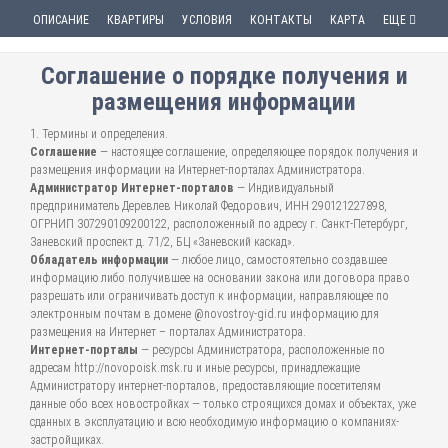
ОПИСАНИЕ
КВАРТИРЫ
УСЛОВИЯ
КОНТАКТЫ
КАРТА
ЕЩЕ
Соглашение о порядке получения и
размещения информации
1. Термины и определения.
Соглашение
— настоящее соглашение, определяющее порядок получения и
размещения информации на Интернет-порталах Администратора.
Администратор Интернет-порталов
— Индивидуальный
предприниматель Деревлев Николай Федорович, ИНН 290121227898,
ОГРНИП 307290109200122, расположенный по адресу г. Санкт-Петербург,
Заневский проспект д. 71/2, БЦ «Заневский каскад».
Обладатель информации
— любое лицо, самостоятельно создавшее
информацию либо получившее на основании закона или договора право
разрешать или ограничивать доступ к информации, направляющее по
электронным почтам в домене @novostroy-gid.ru информацию для
размещения на Интернет – порталах Администратора.
Интернет-порталы
— ресурсы Администратора, расположенные по
адресам http://novopoisk.msk.ru и иные ресурсы, принадлежащие
Администратору интернет-порталов, предоставляющие посетителям
данные обо всех новостройках — только строящихся домах и объектах, уже
сданных в эксплуатацию и всю необходимую информацию о компаниях-
застройщиках.