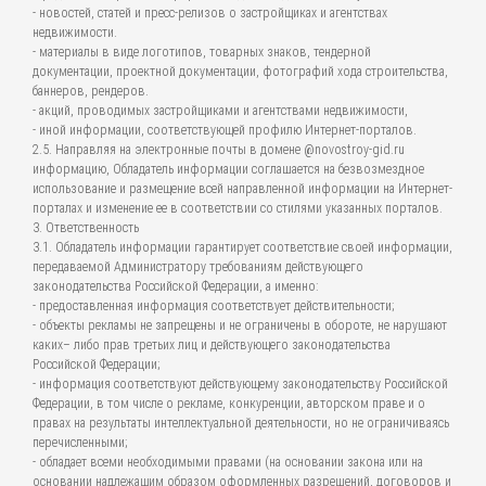
- новостей, статей и пресс-релизов о застройщиках и агентствах
недвижимости.
- материалы в виде логотипов, товарных знаков, тендерной
документации, проектной документации, фотографий хода строительства,
баннеров, рендеров.
- акций, проводимых застройщиками и агентствами недвижимости,
- иной информации, соответствующей профилю Интернет-порталов.
2.5. Направляя на электронные почты в домене @novostroy-gid.ru
информацию, Обладатель информации соглашается на безвозмездное
использование и размещение всей направленной информации на Интернет-
порталах и изменение ее в соответствии со стилями указанных порталов.
3. Ответственность
3.1. Обладатель информации гарантирует соответствие своей информации,
передаваемой Администратору требованиям действующего
законодательства Российской Федерации, а именно:
- предоставленная информация соответствует действительности;
- объекты рекламы не запрещены и не ограничены в обороте, не нарушают
каких– либо прав третьих лиц и действующего законодательства
Российской Федерации;
- информация соответствуют действующему законодательству Российской
Федерации, в том числе о рекламе, конкуренции, авторском праве и о
правах на результаты интеллектуальной деятельности, но не ограничиваясь
перечисленными;
- обладает всеми необходимыми правами (на основании закона или на
основании надлежащим образом оформленных разрешений, договоров и