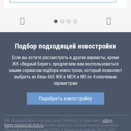
Подбор подходящей новостройки
Если вы хотите рассмотреть и другие варианты, кроме
ЖК «Видный Берег», предлагаем вам воспользоваться
нашим сервисом подбора новостроек, который позволяет
выбрать из базы 665 ЖК в МСК и МО по 4 ключевым
параметрам
Подобрать новостройку
ЖК «Видный Берег»
Россия
Санкт-Петербург
д. Ермолино
vidnyj-
bereg.novopoisk.msk.ru
Купить квартиру в новом жилом комплексе
«Видный Берег» от «Тройка РЭД» в Ленинском районе (Моск обл.).