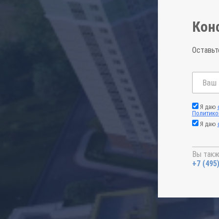
Кон
Оставьт
Я даю
Политико
Я даю
Вы такж
+7 (495