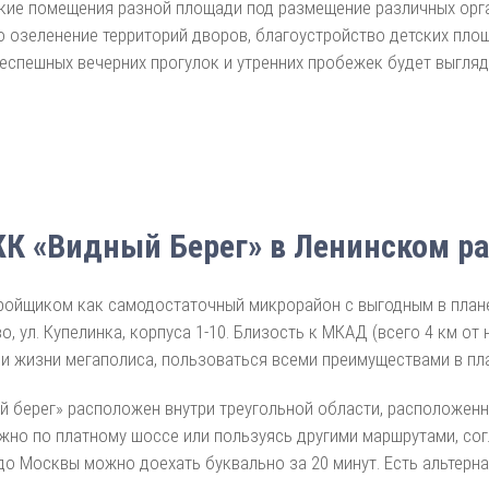
ие помещения разной площади под размещение различных органи
 озеленение территорий дворов, благоустройство детских площ
неспешных вечерних прогулок и утренних пробежек будет выгля
К «Видный Берег» в Ленинском рай
ройщиком как самодостаточный микрорайон с выгодным в план
о, ул. Купелинка, корпуса 1-10. Близость к МКАД (всего 4 км о
и жизни мегаполиса, пользоваться всеми преимуществами в пл
й берег» расположен внутри треугольной области, расположен
но по платному шоссе или пользуясь другими маршрутами, со
о Москвы можно доехать буквально за 20 минут. Есть альтерн