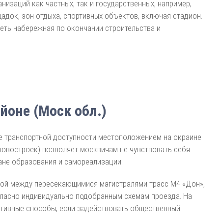
заций как частных, так и государственных, например,
адок, зон отдыха, спортивных объектов, включая стадион.
деть набережная по окончании строительства и
оне (Моск обл.)
е транспортной доступности местоположением на окраине
т новостроек) позволяет москвичам не чувствовать себя
ане образования и самореализации.
ной между пересекающимися магистралями трасс М4 «Дон»,
гласно индивидуально подобранным схемам проезда. На
ативные способы, если задействовать общественный