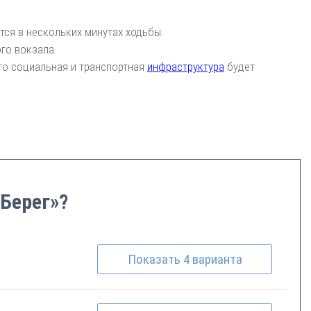
ся в нескольких минутах ходьбы.
го вокзала.
то социальная и транспортная
инфраструктура
будет
Берег»?
Показать
4
варианта